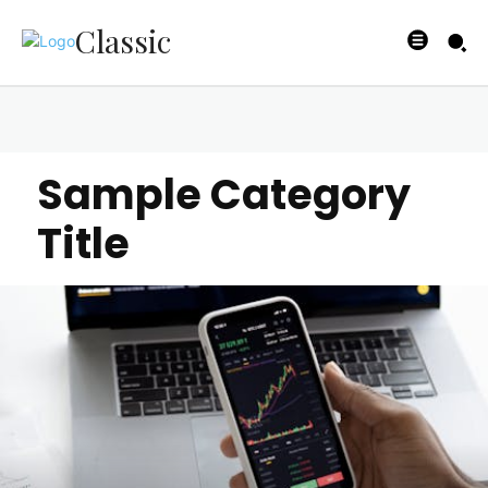
Classic
Sample Category
Title