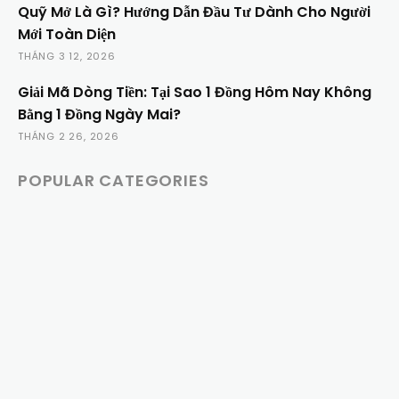
Quỹ Mở Là Gì? Hướng Dẫn Đầu Tư Dành Cho Người
Mới Toàn Diện
THÁNG 3 12, 2026
Giải Mã Dòng Tiền: Tại Sao 1 Đồng Hôm Nay Không
Bằng 1 Đồng Ngày Mai?
THÁNG 2 26, 2026
POPULAR CATEGORIES