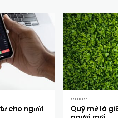
FEATURED
tư cho người
Quỹ mở là gì
người mới