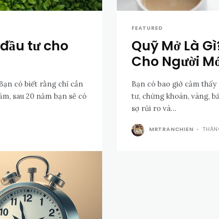
FEATURED
đầu tư cho
Quỹ Mở Là Gì
Cho Người Mớ
ạn có biết rằng chỉ cần
Bạn có bao giờ cảm thấy 
năm, sau 20 năm bạn sẽ có
tư, chứng khoán, vàng, b
sợ rủi ro và...
MRTRANCHIEN
-
THÁN